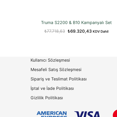
Truma S2200 & B10 Kampanyalı Set
Orijinal
Şu
₺
77.718,63
₺
69.320,43
KDV Dahil
fiyat:
andaki
₺77.718,63.
fiyat:
₺69.320,43.
Kullanıcı Sözleşmesi
Mesafeli Satış Sözleşmesi
Sipariş ve Teslimat Politikası
İptal ve İade Politikası
Gizlilik Politikası