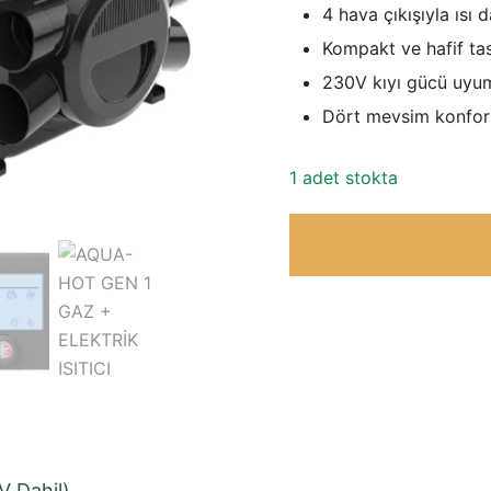
4 hava çıkışıyla ısı d
Kompakt ve hafif ta
230V kıyı gücü uyu
Dört mevsim konforl
1 adet stokta
V Dahil)