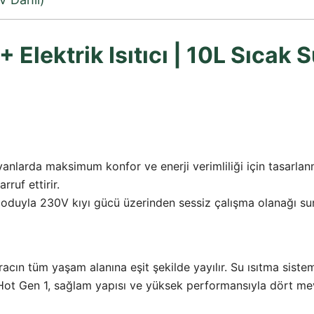
 Elektrik Isıtıcı | 10L Sıcak 
avanlarda maksimum konfor ve enerji verimliliği için tasarla
ruf ettirir.
oduyla 230V kıyı gücü üzerinden sessiz çalışma olanağı sunar
racın tüm yaşam alanına eşit şekilde yayılır. Su ısıtma sistem
ot Gen 1, sağlam yapısı ve yüksek performansıyla dört mevs