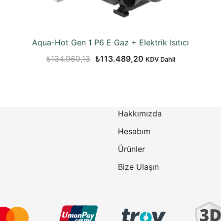
Aqua-Hot Gen 1 P6 E Gaz + Elektrik Isıtıcı
Orijinal
Şu
₺
134.960,13
₺
113.489,20
KDV Dahil
fiyat:
andaki
₺134.960,13.
fiyat:
₺113.489,20.
Hakkımızda
Hesabım
Ürünler
Bize Ulaşın