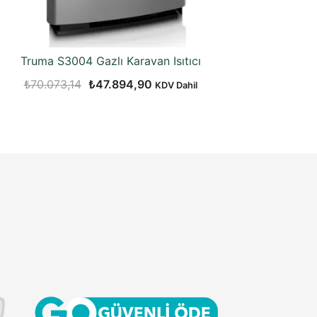
Truma S3004 Gazlı Karavan Isıtıcı
Orijinal
Şu
₺
70.073,14
₺
47.894,90
KDV Dahil
fiyat:
andaki
₺70.073,14.
fiyat:
₺47.894,90.