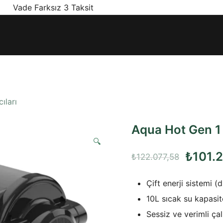
! Vade Farksız 3 Taksit
ınız olan en doğru ürünler, en iyi fiyatlarla.
cıları
Aqua Hot Gen 1 D
🔍
Orijina
₺
101.
₺
122.077,58
fiyat:
Çift enerji sistemi (d
₺122.0
10L sıcak su kapasit
Sessiz ve verimli ça