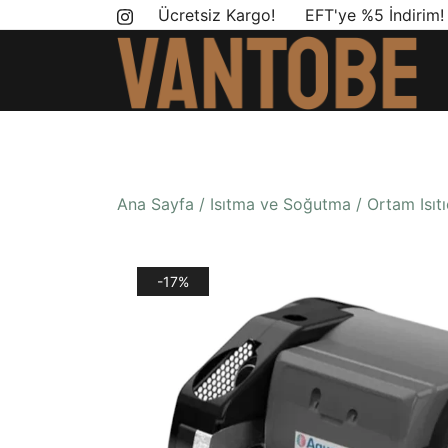
Skip
Ücretsiz Kargo! EFT'ye %5 İndirim
to
content
Mobil yaşam ve karavan dönüşümü için ihtiyac
Vantobe Mobil
Ana Sayfa
/
Isıtma ve Soğutma
/
Ortam Isıtı
-17%