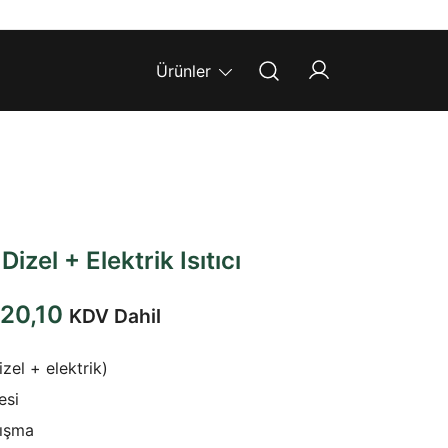
Ürünler
izel + Elektrik Isıtıcı
l
Şu
220,10
KDV Dahil
andaki
izel + elektrik)
77,58.
fiyat:
esi
₺101.220,10.
lışma