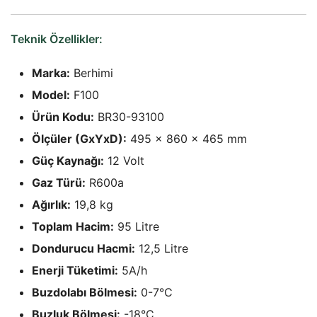
Teknik Özellikler:
Marka:
Berhimi
Model:
F100
Ürün Kodu:
BR30-93100
Ölçüler (GxYxD):
495 x 860 x 465 mm
Güç Kaynağı:
12 Volt
Gaz Türü:
R600a
Ağırlık:
19,8 kg
Toplam Hacim:
95 Litre
Dondurucu Hacmi:
12,5 Litre
Enerji Tüketimi:
5A/h
Buzdolabı Bölmesi:
0-7°C
Buzluk Bölmesi:
-18°C