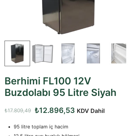
Berhimi FL100 12V
Buzdolabı 95 Litre Siyah
Orijinal
Şu
₺
12.896,53
KDV Dahil
₺
17.809,49
fiyat:
andaki
95 litre toplam iç hacim
₺17.809,49.
fiyat:
12,5 litre ayrı buzluk bölmesi