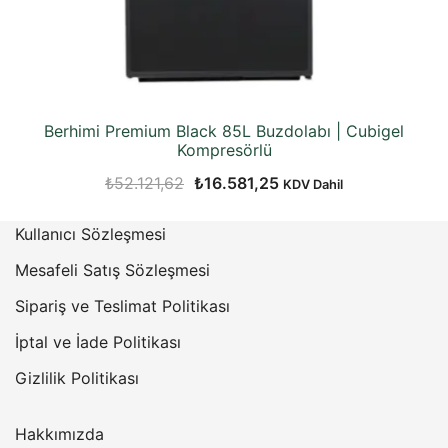
Berhimi Premium Black 85L Buzdolabı | Cubigel
Kompresörlü
Orijinal
Şu
₺
52.121,62
₺
16.581,25
KDV Dahil
fiyat:
andaki
Kullanıcı Sözleşmesi
₺52.121,62.
fiyat:
₺16.581,25.
Mesafeli Satış Sözleşmesi
Sipariş ve Teslimat Politikası
İptal ve İade Politikası
Gizlilik Politikası
Hakkımızda