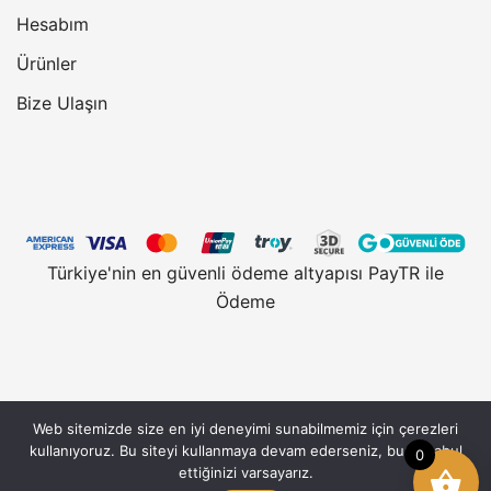
Hesabım
Ürünler
Bize Ulaşın
Türkiye'nin en güvenli ödeme altyapısı PayTR ile
Ödeme
Web sitemizde size en iyi deneyimi sunabilmemiz için çerezleri
Vantobe.com, güvenli alışveriş için 128 Bit SSL
kullanıyoruz. Bu siteyi kullanmaya devam ederseniz, bunu kabul
0
Sertifikası kullanmaktadır. © 2026 Vantobe.com,
ettiğinizi varsayarız.