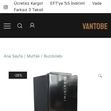
Skip
Ücretsiz Kargo! EFT'ye %5 İndirim! Vade
to
Farksız 3 Taksit
content
Mobil yaşam
Vantobe
ve karavan
Mobil
dönüşümü için
ihtiyacınız olan
Ana Sayfa
/
Mutfak
/
Buzdolabı
en doğru
ürünler, en iyi
fiyatlarla.
-28%
🔍