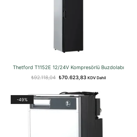
Thetford T1152E 12/24V Kompresörlü Buzdolabı
Orijinal
Şu
₺
92.118,04
₺
70.623,83
KDV Dahil
fiyat:
andaki
₺92.118,04.
fiyat:
-49%
₺70.623,83.