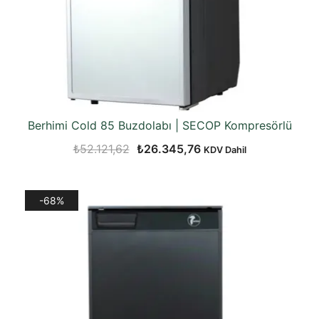
Berhimi Cold 85 Buzdolabı | SECOP Kompresörlü
Orijinal
Şu
₺
52.121,62
₺
26.345,76
KDV Dahil
fiyat:
andaki
₺52.121,62.
fiyat:
-68%
₺26.345,76.