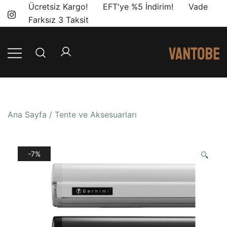
Skip
Ücretsiz Kargo! EFT'ye %5 İndirim! Vade
to
Farksız 3 Taksit
content
Mobil yaşam
Vantobe
ve karavan
Mobil
dönüşümü için
ihtiyacınız olan
Ana Sayfa
/
Tente ve Aksesuarları
en doğru
ürünler, en iyi
fiyatlarla.
-7%
🔍