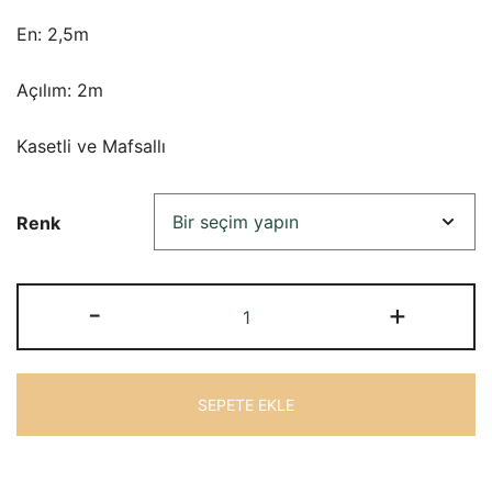
₺33.718,55
En: 2,5m
-
₺34.944,68
Açılım: 2m
Kasetli ve Mafsallı
Renk
Berhimi
-
+
M22
Kasetli
Tente
SEPETE EKLE
250
X
200