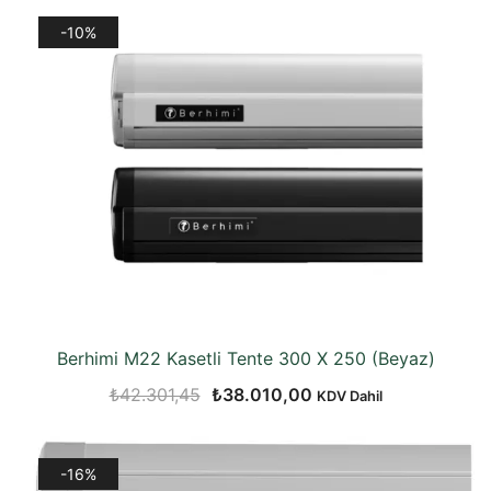
-10%
Berhimi M22 Kasetli Tente 300 X 250 (Beyaz)
Orijinal
Şu
₺
42.301,45
₺
38.010,00
KDV Dahil
fiyat:
andaki
₺42.301,45.
fiyat:
-16%
₺38.010,00.