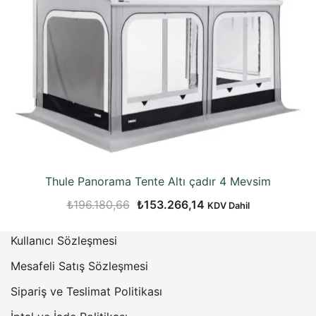
Thule Panorama Tente Altı çadır 4 Mevsim
Orijinal
Şu
₺
196.180,66
₺
153.266,14
KDV Dahil
fiyat:
andaki
Kullanıcı Sözleşmesi
₺196.180,66.
fiyat:
₺153.266,14.
Mesafeli Satış Sözleşmesi
Sipariş ve Teslimat Politikası