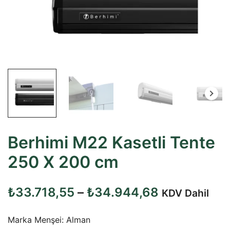
Berhimi M22 Kasetli Tente
250 X 200 cm
Fiyat
₺
33.718,55
–
₺
34.944,68
KDV Dahil
aralığı:
Marka Menşei: Alman