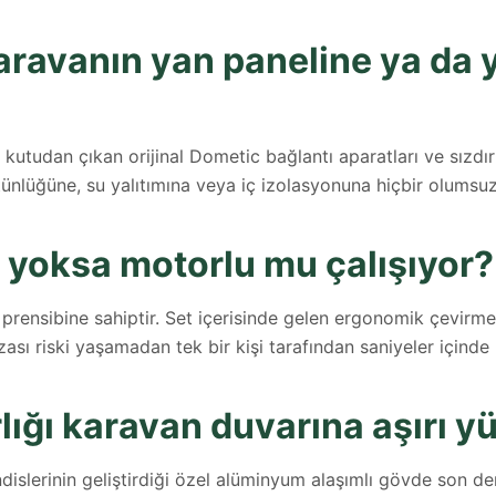
avanın yan paneline ya da ya
i kutudan çıkan orijinal Dometic bağlantı aparatları ve sızdı
tünlüğüne, su yalıtımına veya iç izolasyonuna hiçbir olumsuz
yoksa motorlu mu çalışıyor?
nsibine sahiptir. Set içerisinde gelen ergonomik çevirme k
sı riski yaşamadan tek bir kişi tarafından saniyeler içinde k
lığı karavan duvarına aşırı yü
lerinin geliştirdiği özel alüminyum alaşımlı gövde son dere