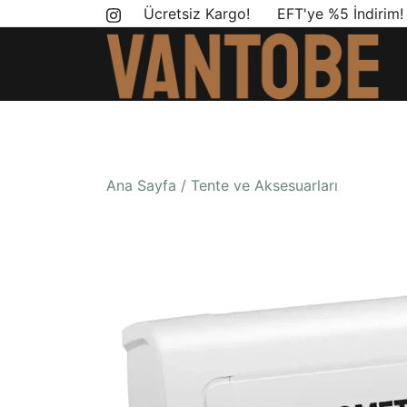
Skip
Ücretsiz Kargo! EFT'ye %5 İndirim
to
content
Mobil yaşam ve karavan dönüşümü için ihtiyac
Vantobe Mobil
Ana Sayfa
/
Tente ve Aksesuarları