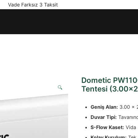
! Vade Farksız 3 Taksit
ınız olan en doğru ürünler, en iyi fiyatlarla.
Dometic PW1100
🔍
Tentesi (3.00×
Geniş Alan:
3.00 x 2
Duvar Tipi:
Tavanında
S-Flow Kaset:
Vida 
Kolay Kurulum:
Tek k