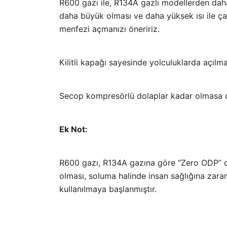
R600 gazı ile, R134A gazlı modellerden daha
daha büyük olması ve daha yüksek ısı ile çal
menfezi açmanızı öneririz.
Kilitli kapağı sayesinde yolculuklarda açılm
Secop kompresörlü dolaplar kadar olmasa da
Ek Not:
R600 gazı, R134A gazına göre “Zero ODP” de
olması, soluma halinde insan sağlığına zara
kullanılmaya başlanmıştır.