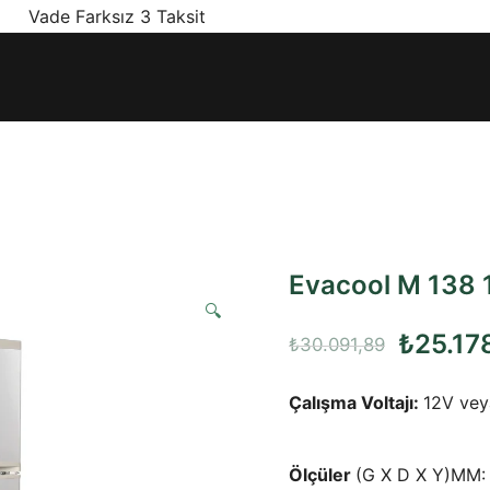
! Vade Farksız 3 Taksit
ınız olan en doğru ürünler, en iyi fiyatlarla.
Evacool M 138 
🔍
Orijinal
₺
25.17
₺
30.091,89
fiyat:
Çalışma Voltajı:
12V ve
₺30.09
Ölçüler
(G X D X Y)MM