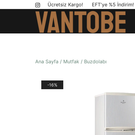
Skip
Ücretsiz Kargo! EFT'ye %5 İndirim
to
content
Mobil yaşam ve karavan dönüşümü için ihtiyac
Vantobe Mobil
Ana Sayfa
/
Mutfak
/
Buzdolabı
-16%