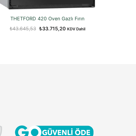
THETFORD 420 Oven Gazlı Fırın
Orijinal
Şu
₺
43.645,53
₺
33.715,20
KDV Dahil
fiyat:
andaki
₺43.645,53.
fiyat:
₺33.715,20.