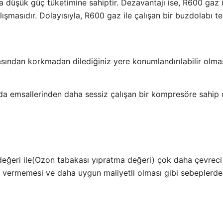
 düşük güç tüketimine sahiptir. Dezavantajı ise, R600 gaz 
ışmasıdır. Dolayısıyla, R600 gaz ile çalışan bir buzdolabı 
asından korkmadan dilediğiniz yere konumlandırılabilir olmas
 emsallerinden daha sessiz çalışan bir kompresöre sahip o
ğeri ile(Ozon tabakası yıpratma değeri) çok daha çevreci v
r vermemesi ve daha uygun maliyetli olması gibi sebeplerde