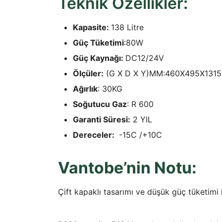
Teknik Özellikler:
Kapasite:
138 Litre
Güç Tüketimi
:80W
Güç Kaynağı:
DC12/24V
Ölçüler:
(G X D X Y)MM:460X495X1315
Ağırlık
: 30KG
Soğutucu Gaz
: R 600
Garanti Süresi:
2 YIL
Dereceler:
-15C /+10C
Vantobe’nin Notu:
Çift kapaklı tasarımı ve düşük güç tüketimi 