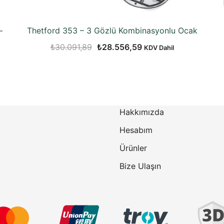
–
Thetford 353 – 3 Gözlü Kombinasyonlu Ocak
Orijinal
Şu
₺
30.091,89
₺
28.556,59
KDV Dahil
fiyat:
andaki
₺30.091,89.
fiyat:
₺28.556,59.
Hakkımızda
Hesabım
Ürünler
Bize Ulaşın