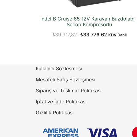
Indel B Cruise 65 12V Karavan Buzdolabı 
Secop Kompresörlü
Orijinal
Şu
₺
39.917,82
₺
33.776,62
KDV Dahil
fiyat:
andaki
₺39.917,82.
fiyat:
₺33.776,62.
Kullanıcı Sözleşmesi
Mesafeli Satış Sözleşmesi
Sipariş ve Teslimat Politikası
İptal ve İade Politikası
Gizlilik Politikası