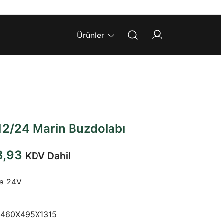
Ürünler
12/24 Marin Buzdolabı
Şu
8,93
KDV Dahil
andaki
ya 24V
1,89.
fiyat:
₺25.178,93.
: 460X495X1315