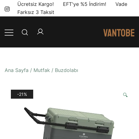
Skip
Ücretsiz Kargo! EFT'ye %5 İndirim! Vade
to
Farksız 3 Taksit
content
Mobil yaşam
Vantobe
ve karavan
Mobil
dönüşümü için
ihtiyacınız olan
Ana Sayfa
/
Mutfak
/
Buzdolabı
en doğru
ürünler, en iyi
fiyatlarla.
-21%
🔍