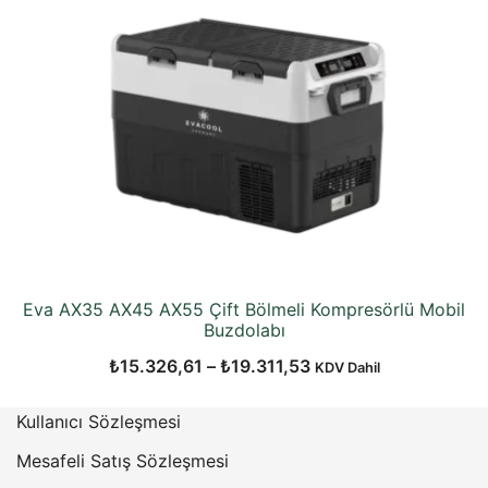
Eva AX35 AX45 AX55 Çift Bölmeli Kompresörlü Mobil
Buzdolabı
Fiyat
₺
15.326,61
–
₺
19.311,53
KDV Dahil
aralığı:
Kullanıcı Sözleşmesi
₺15.326,61
-
Mesafeli Satış Sözleşmesi
₺19.311,53