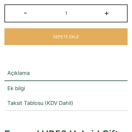
Evacool
-
+
HB50
Hybrid
Çift
SEPETE EKLE
Bölmeli
Buzdolabı
adet
Açıklama
Ek bilgi
Taksit Tablosu (KDV Dahil)