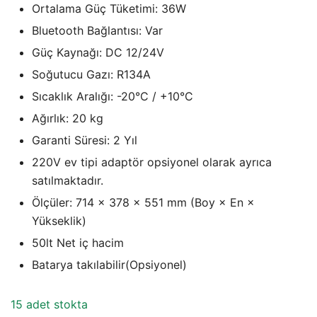
₺24.522,58.
fiyat:
Ortalama Güç Tüketimi: 36W
₺19.311,53.
Bluetooth Bağlantısı: Var
Güç Kaynağı: DC 12/24V
Soğutucu Gazı: R134A
Sıcaklık Aralığı: -20°C / +10°C
Ağırlık: 20 kg
Garanti Süresi: 2 Yıl
220V ev tipi adaptör opsiyonel olarak ayrıca
satılmaktadır.
Ölçüler: 714 × 378 × 551 mm (Boy × En ×
Yükseklik)
50lt Net iç hacim
Batarya takılabilir(Opsiyonel)
15 adet stokta