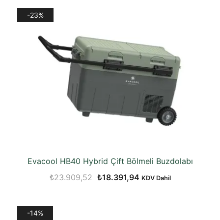
₺119.913,59.
fiyat:
-23%
₺103.607,91.
Evacool HB40 Hybrid Çift Bölmeli Buzdolabı
Orijinal
Şu
₺
23.909,52
₺
18.391,94
KDV Dahil
fiyat:
andaki
₺23.909,52.
fiyat:
-14%
₺18.391,94.