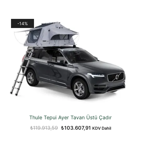
-14%
Thule Tepui Ayer Tavan Üstü Çadır
Orijinal
Şu
₺
119.913,59
₺
103.607,91
KDV Dahil
fiyat:
andaki