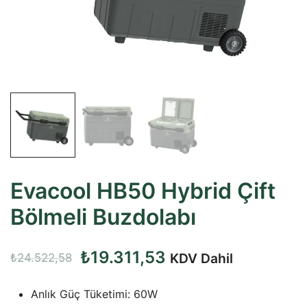
Evacool HB50 Hybrid Çift
Bölmeli Buzdolabı
Orijinal
Şu
₺
19.311,53
KDV Dahil
₺
24.522,58
fiyat:
andaki
Anlık Güç Tüketimi: 60W