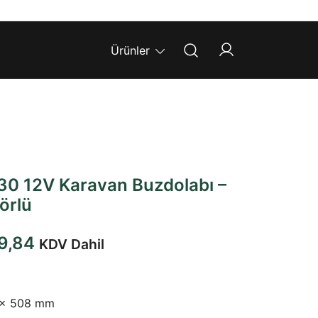
Ürünler
130 12V Karavan Buzdolabı –
örlü
Şu
9,84
KDV Dahil
andaki
,49.
fiyat:
 x 508 mm