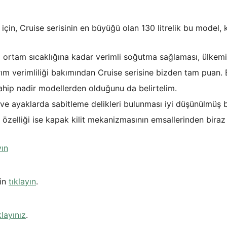
çin, Cruise serisinin en büyüğü olan 130 litrelik bu model, ku
 ortam sıcaklığına kadar verimli soğutma sağlaması, ülkemi
arım verimliliği bakımından Cruise serisine bizden tam puan.
ahip nadir modellerden olduğunu da belirtelim.
ve ayaklarda sabitleme delikleri bulunması iyi düşünülmüş bi
 özelliği ise kapak kilit mekanizmasının emsallerinden bira
yın
çin
tıklayın
.
klayınız
.