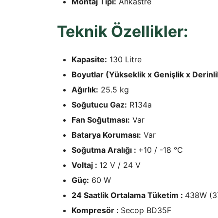
Montaj Tipi:
Ankastre
Teknik Özellikler:
Kapasite:
130 Litre
Boyutlar (Yükseklik x Genişlik x Derinli
Ağırlık:
25.5 kg
Soğutucu Gaz:
R134a
Fan Soğutması:
Var
Batarya Koruması:
Var
Soğutma Aralığı :
+10 / -18 °C
Voltaj :
12 V / 24 V
Güç:
60 W
24 Saatlik Ortalama Tüketim :
438W (3
Kompresör :
Secop BD35F