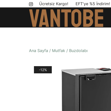
Skip
Ücretsiz Kargo! EFT'ye %5 İndirim
to
content
Mobil yaşam ve karavan dönüşümü için ihtiyac
Vantobe Mobil
Ana Sayfa
/
Mutfak
/
Buzdolabı
-12%