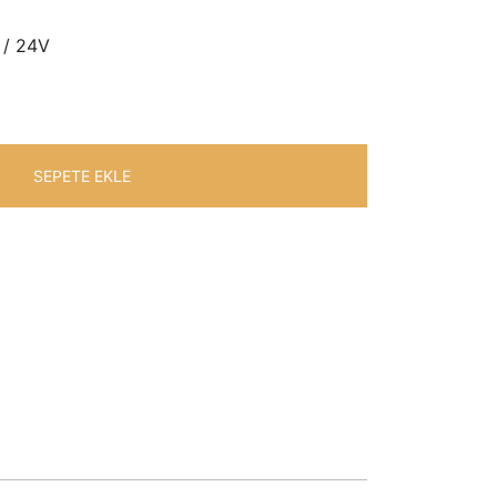
₺45.979,84.
 / 24V
SEPETE EKLE