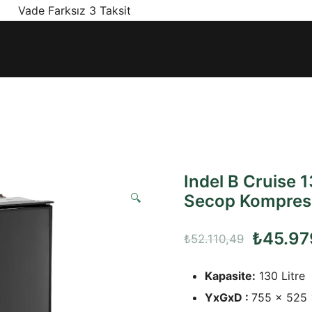
! Vade Farksız 3 Taksit
ınız olan en doğru ürünler, en iyi fiyatlarla.
Indel B Cruise 
🔍
Secop Kompres
Orijinal
₺
45.97
₺
52.110,49
fiyat:
Kapasite:
130 Litre
₺52.110
YxGxD :
755 x 525