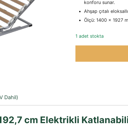
konforu sunar.
Ahşap çıtalı eloksall
Ölçü: 1400 x 1927 
1 adet stokta
V Dahil)
92,7 cm Elektrikli Katlanabi