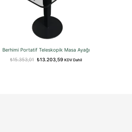
Berhimi Portatif Teleskopik Masa Ayağı
Orijinal
Şu
₺
15.353,01
₺
13.203,59
KDV Dahil
fiyat:
andaki
₺15.353,01.
fiyat:
₺13.203,59.