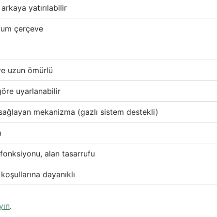
rkaya yatırılabilir
nyum çerçeve
ı
 ve uzun ömürlü
göre uyarlanabilir
 sağlayan mekanizma (gazlı sistem destekli)
m
fonksiyonu, alan tasarrufu
 koşullarına dayanıklı
yın
.