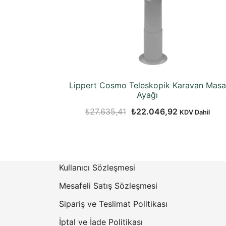
Lippert Cosmo Teleskopik Karavan Masa
Ayağı
Orijinal
Şu
₺
27.635,41
₺
22.046,92
KDV Dahil
fiyat:
andaki
₺27.635,41.
fiyat:
₺22.046,92.
Kullanıcı Sözleşmesi
Mesafeli Satış Sözleşmesi
Sipariş ve Teslimat Politikası
İptal ve İade Politikası