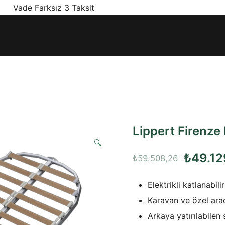
! Vade Farksız 3 Taksit
ınız olan en doğru ürünler, en iyi fiyatlarla.
Lippert Firenze 
🔍
Orijinal
₺
49.12
₺
59.508,26
fiyat:
Elektrikli katlanabil
₺59.50
Karavan ve özel araç 
Arkaya yatırılabilen