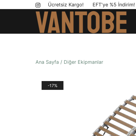
Skip
Ücretsiz Kargo! EFT'ye %5 İndirim
to
content
Mobil yaşam ve karavan dönüşümü için ihtiyac
Vantobe Mobil
Ana Sayfa
/
Diğer Ekipmanlar
-17%