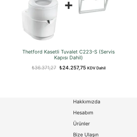
Thetford Kasetli Tuvalet C223-S (Servis
Kapısı Dahil)
Orijinal
Şu
₺
36.371,27
₺
24.257,75
KDV Dahil
fiyat:
andaki
₺36.371,27.
fiyat:
₺24.257,75.
Hakkımızda
Hesabım
Ürünler
Bize Ulaşın