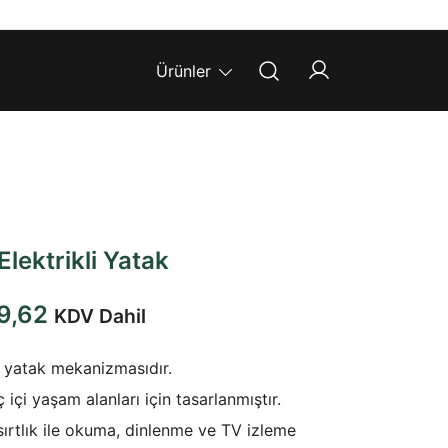
Ürünler
Elektrikli Yatak
Şu
9,62
KDV Dahil
andaki
ir yatak mekanizmasıdır.
8,26.
fiyat:
içi yaşam alanları için tasarlanmıştır.
₺49.129,62.
 sırtlık ile okuma, dinlenme ve TV izleme