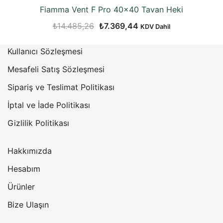
Fiamma Vent F Pro 40×40 Tavan Heki
Orijinal
Şu
₺
14.485,26
₺
7.369,44
KDV Dahil
fiyat:
andaki
Kullanıcı Sözleşmesi
₺14.485,26.
fiyat:
₺7.369,44.
Mesafeli Satış Sözleşmesi
Sipariş ve Teslimat Politikası
İptal ve İade Politikası
Gizlilik Politikası
Hakkımızda
Hesabım
Ürünler
Bize Ulaşın