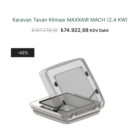
Karavan Tavan Kliması MAXXAIR MACH (2.4 KW)
Orijinal
Şu
₺
107.216,19
₺
74.922,68
KDV Dahil
fiyat:
andaki
₺107.216,19.
fiyat:
-49%
₺74.922,68.