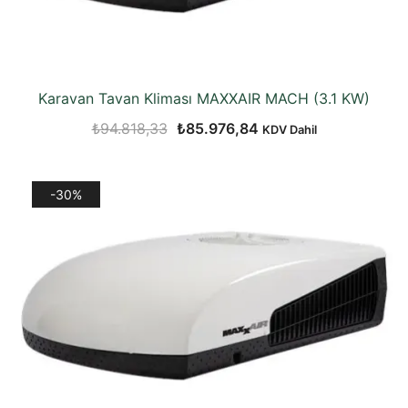
Karavan Tavan Kliması MAXXAIR MACH (3.1 KW)
Orijinal
Şu
₺
94.818,33
₺
85.976,84
KDV Dahil
fiyat:
andaki
₺94.818,33.
fiyat:
-30%
₺85.976,84.