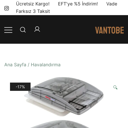
Skip
Ücretsiz Kargo! EFT'ye %5 İndirim! Vade
to
Farksız 3 Taksit
content
Mobil yaşam
Vantobe
ve karavan
Mobil
dönüşümü için
ihtiyacınız olan
Ana Sayfa
/
Havalandırma
en doğru
ürünler, en iyi
fiyatlarla.
-17%
🔍