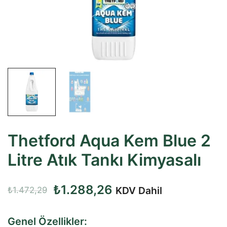
Thetford Aqua Kem Blue 2
Litre Atık Tankı Kimyasalı
Orijinal
Şu
₺
1.288,26
KDV Dahil
₺
1.472,29
fiyat:
andaki
Genel Özellikler: