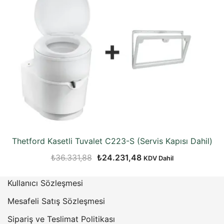
Thetford Kasetli Tuvalet C223-S (Servis Kapısı Dahil)
Orijinal
Şu
₺
36.331,88
₺
24.231,48
KDV Dahil
fiyat:
andaki
Kullanıcı Sözleşmesi
₺36.331,88.
fiyat:
₺24.231,48.
Mesafeli Satış Sözleşmesi
Sipariş ve Teslimat Politikası