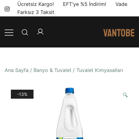
Skip
Ücretsiz Kargo! EFT'ye %5 İndirim! Vade
to
Farksız 3 Taksit
content
Mobil yaşam
Vantobe
ve karavan
Mobil
dönüşümü için
ihtiyacınız olan
Ana Sayfa
/
Banyo & Tuvalet
/
Tuvalet Kimyasalları
en doğru
ürünler, en iyi
fiyatlarla.
-13%
🔍