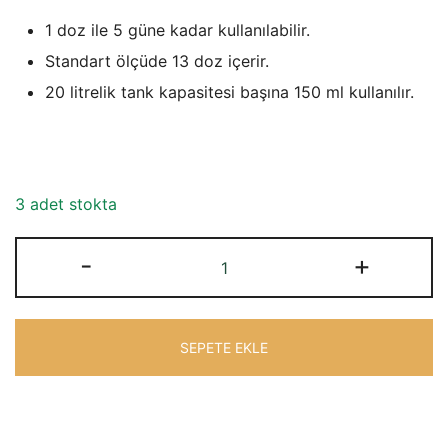
₺1.472,29.
fiyat:
1 doz ile 5 güne kadar kullanılabilir.
₺1.288,26.
Standart ölçüde 13 doz içerir.
20 litrelik tank kapasitesi başına 150 ml kullanılır.
3 adet stokta
Thetford
-
+
Aqua
Kem
Blue
SEPETE EKLE
2
Litre
Atık
Tankı