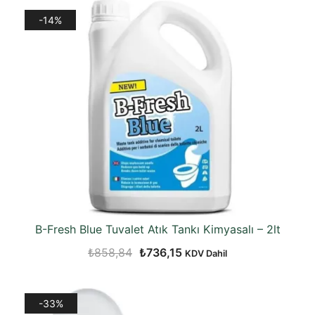
₺50.232,78.
fiyat:
-14%
₺35.580,40.
B-Fresh Blue Tuvalet Atık Tankı Kimyasalı – 2lt
Orijinal
Şu
₺
858,84
₺
736,15
KDV Dahil
fiyat:
andaki
₺858,84.
fiyat:
-33%
₺736,15.