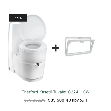
-29%
Thetford Kasetli Tuvalet C224 – CW
Orijinal
Şu
₺
50.232,78
₺
35.580,40
KDV Dahil
fiyat:
andaki