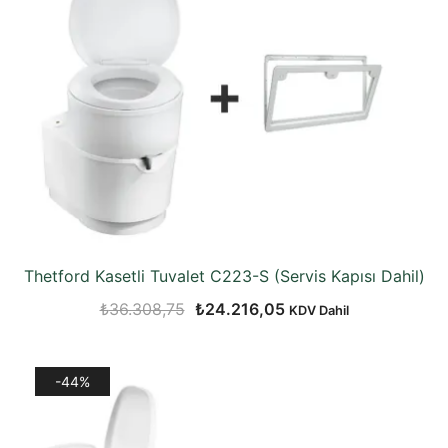
Thetford Kasetli Tuvalet C223-S (Servis Kapısı Dahil)
Orijinal
Şu
₺
36.308,75
₺
24.216,05
KDV Dahil
fiyat:
andaki
₺36.308,75.
fiyat:
-44%
₺24.216,05.