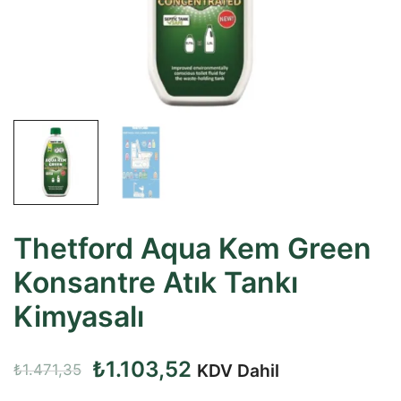
Thetford Aqua Kem Green
Konsantre Atık Tankı
Kimyasalı
Orijinal
Şu
₺
1.103,52
KDV Dahil
₺
1.471,35