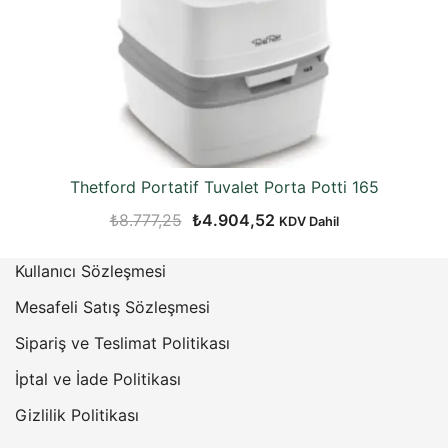
Thetford Portatif Tuvalet Porta Potti 165
Orijinal
Şu
₺
8.777,25
₺
4.904,52
KDV Dahil
fiyat:
andaki
Kullanıcı Sözleşmesi
₺8.777,25.
fiyat:
₺4.904,52.
Mesafeli Satış Sözleşmesi
Sipariş ve Teslimat Politikası
İptal ve İade Politikası
Gizlilik Politikası