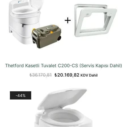
Thetford Kasetli Tuvalet C200-CS (Servis Kapısı Dahil)
Orijinal
Şu
₺
36.170,81
₺
20.169,82
KDV Dahil
fiyat:
andaki
₺36.170,81.
fiyat:
-44%
₺20.169,82.