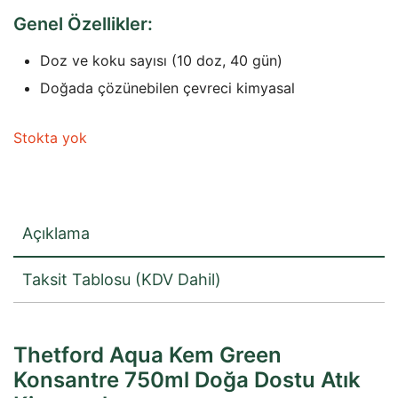
fiyat:
andaki
Genel Özellikler:
₺1.471,35.
fiyat:
Doz ve koku sayısı (10 doz, 40 gün)
₺1.103,52.
Doğada çözünebilen çevreci kimyasal
Stokta yok
Açıklama
Taksit Tablosu (KDV Dahil)
Thetford Aqua Kem Green
Konsantre 750ml Doğa Dostu Atık