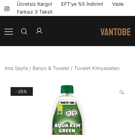
Skip
Ücretsiz Kargo! EFT'ye %5 İndirim! Vade
to
Farksız 3 Taksit
content
Mobil yaşam
Vantobe
ve karavan
Mobil
dönüşümü için
ihtiyacınız olan
Ana Sayfa
/
Banyo & Tuvalet
/
Tuvalet Kimyasalları
en doğru
ürünler, en iyi
fiyatlarla.
-25%
🔍