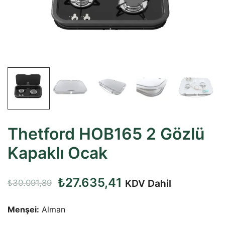
Thetford HOB165 2 Gözlü
Kapaklı Ocak
Orijinal
Şu
₺
27.635,41
KDV Dahil
₺
30.091,89
fiyat:
andaki
Menşei:
Alman
₺30.091,89.
fiyat: