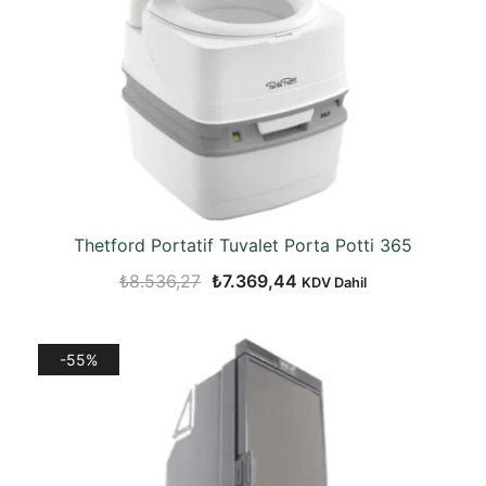
Thetford Portatif Tuvalet Porta Potti 365
Orijinal
Şu
₺
8.536,27
₺
7.369,44
KDV Dahil
fiyat:
andaki
₺8.536,27.
fiyat:
-55%
₺7.369,44.