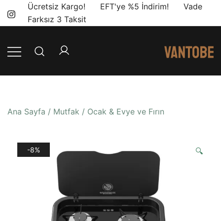
Skip
Ücretsiz Kargo! EFT'ye %5 İndirim! Vade
to
Farksız 3 Taksit
content
Mobil yaşam
Vantobe
ve karavan
Mobil
dönüşümü için
ihtiyacınız olan
Ana Sayfa
/
Mutfak
/
Ocak & Evye ve Fırın
en doğru
ürünler, en iyi
fiyatlarla.
-8%
🔍