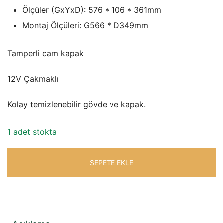
Ölçüler (GxYxD): 576 * 106 * 361mm
₺27.635,41.
Montaj Ölçüleri: G566 * D349mm
Tamperli cam kapak
12V Çakmaklı
Kolay temizlenebilir gövde ve kapak.
1 adet stokta
SEPETE EKLE