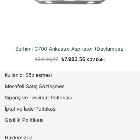
Berhimi C700 Ankastre Aspiratör (Davlumbaz)
Orijinal
Şu
₺
8.536,27
₺
7.983,56
KDV Dahil
fiyat:
andaki
Kullanıcı Sözleşmesi
₺8.536,27.
fiyat:
₺7.983,56.
Mesafeli Satış Sözleşmesi
Sipariş ve Teslimat Politikası
İptal ve İade Politikası
Gizlilik Politikası
Hakkımızda