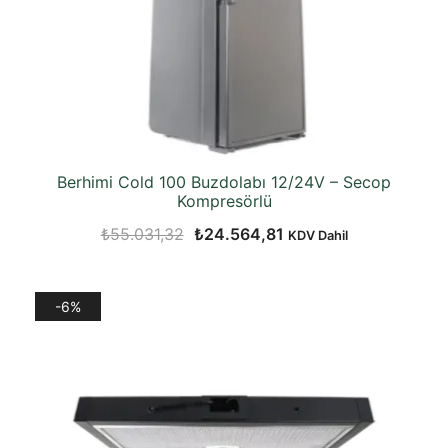
Berhimi Cold 100 Buzdolabı 12/24V – Secop
Kompresörlü
Orijinal
Şu
₺
55.031,32
₺
24.564,81
KDV Dahil
fiyat:
andaki
₺55.031,32.
fiyat:
-6%
₺24.564,81.