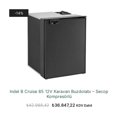
fiyat:
andaki
₺39.917,82.
fiyat:
-14%
₺33.776,62.
Indel B Cruise 85 12V Karavan Buzdolabı – Secop
Kompresörlü
Orijinal
Şu
₺
42.988,42
₺
36.847,22
KDV Dahil
fiyat:
andaki