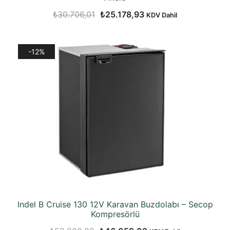
Orijinal
Şu
₺
30.706,01
₺
25.178,93
KDV Dahil
fiyat:
andaki
₺30.706,01.
fiyat:
-12%
₺25.178,93.
Indel B Cruise 130 12V Karavan Buzdolabı – Secop
Kompresörlü