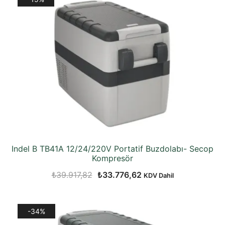
₺23.950,69.
Indel B TB41A 12/24/220V Portatif Buzdolabı- Secop
Kompresör
Orijinal
Şu
₺
39.917,82
₺
33.776,62
KDV Dahil
fiyat:
andaki
₺39.917,82.
fiyat:
-34%
₺33.776,62.