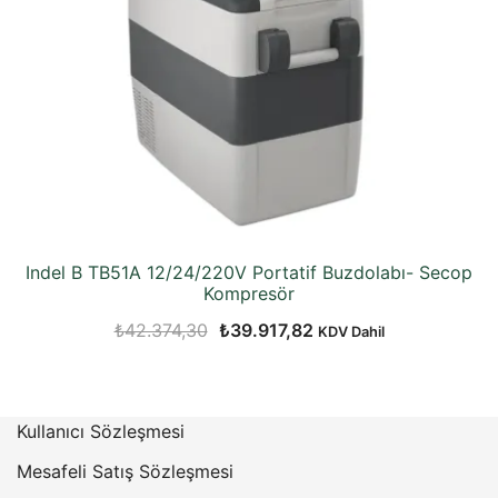
Indel B TB51A 12/24/220V Portatif Buzdolabı- Secop
Kompresör
Orijinal
Şu
₺
42.374,30
₺
39.917,82
KDV Dahil
fiyat:
andaki
₺42.374,30.
fiyat:
₺39.917,82.
Kullanıcı Sözleşmesi
Mesafeli Satış Sözleşmesi