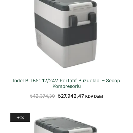
Indel B TB51 12/24V Portatif Buzdolabı – Secop
Kompresörlü
Orijinal
Şu
₺
42.374,30
₺
27.942,47
KDV Dahil
fiyat:
andaki
₺42.374,30.
fiyat:
-6%
₺27.942,47.