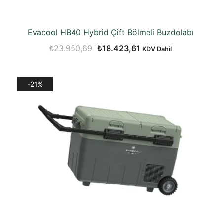
Evacool HB40 Hybrid Çift Bölmeli Buzdolabı
Orijinal
Şu
₺
23.950,69
₺
18.423,61
KDV Dahil
fiyat:
andaki
₺23.950,69.
fiyat:
-21%
₺18.423,61.