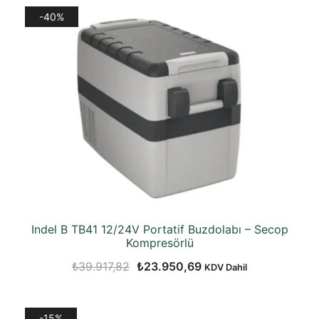
₺42.988,42.
fiyat:
-40%
₺36.847,22.
Indel B TB41 12/24V Portatif Buzdolabı – Secop
Kompresörlü
Orijinal
Şu
₺
39.917,82
₺
23.950,69
KDV Dahil
fiyat:
andaki
₺39.917,82.
fiyat:
-15%