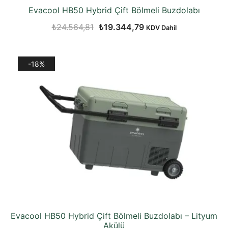
Evacool HB50 Hybrid Çift Bölmeli Buzdolabı
Orijinal
Şu
₺
24.564,81
₺
19.344,79
KDV Dahil
fiyat:
andaki
₺24.564,81.
fiyat:
-18%
₺19.344,79.
Evacool HB50 Hybrid Çift Bölmeli Buzdolabı – Lityum
Akülü