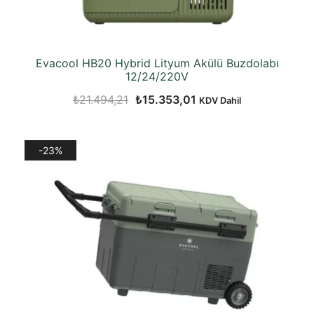
Evacool HB20 Hybrid Lityum Akülü Buzdolabı
12/24/220V
Orijinal
Şu
₺
21.494,21
₺
15.353,01
KDV Dahil
fiyat:
andaki
₺21.494,21.
fiyat:
-23%
₺15.353,01.