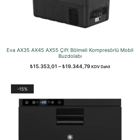
Eva AX35 AX45 AX55 Çift Bölmeli Kompresörlü Mobil
Buzdolabı
Fiyat
₺
15.353,01
–
₺
19.344,79
KDV Dahil
aralığı:
₺15.353,01
-15%
-
₺19.344,79