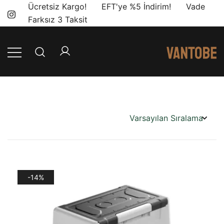
Skip
Ücretsiz Kargo! EFT'ye %5 İndirim! Vade
to
Farksız 3 Taksit
content
Mobil yaşam
Vantobe
ve karavan
Mobil
dönüşümü için
ihtiyacınız olan
en doğru
ürünler, en iyi
fiyatlarla.
-14%