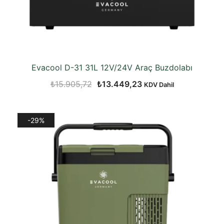
Evacool D-31 31L 12V/24V Araç Buzdolabı
Orijinal
Şu
₺
15.905,72
₺
13.449,23
KDV Dahil
fiyat:
andaki
₺15.905,72.
fiyat:
-29%
₺13.449,23.