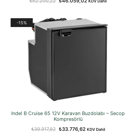
Orijinal
Şu
₺
52.200,22
₺
46.059,02
KDV Dahil
fiyat:
andaki
₺52.200,22.
fiyat:
-15%
₺46.059,02.
Indel B Cruise 65 12V Karavan Buzdolabı – Secop
Kompresörlü
Orijinal
Şu
₺
39.917,82
₺
33.776,62
KDV Dahil