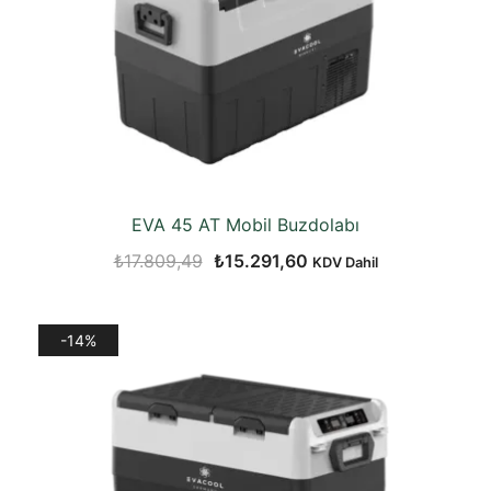
EVA 45 AT Mobil Buzdolabı
Orijinal
Şu
₺
17.809,49
₺
15.291,60
KDV Dahil
fiyat:
andaki
₺17.809,49.
fiyat:
-14%
₺15.291,60.