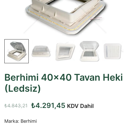
Berhimi 40×40 Tavan Heki
(Ledsiz)
Orijinal
Şu
₺
4.291,45
KDV Dahil
₺
4.843,21
fiyat:
andaki
Marka: Berhimi
₺4.843,21.
fiyat: