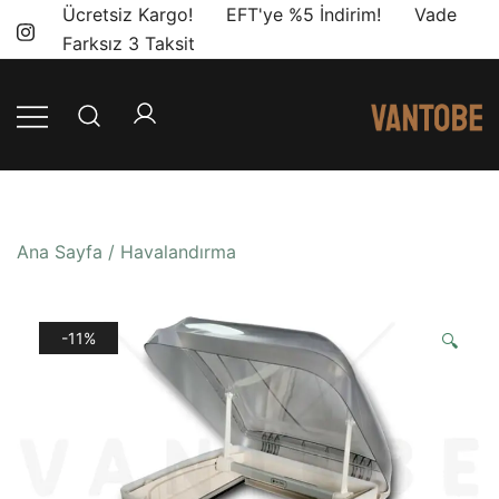
Skip
Ücretsiz Kargo! EFT'ye %5 İndirim! Vade
to
Farksız 3 Taksit
content
Mobil yaşam
Vantobe
ve karavan
Mobil
dönüşümü için
ihtiyacınız olan
Ana Sayfa
/
Havalandırma
en doğru
ürünler, en iyi
fiyatlarla.
-11%
🔍