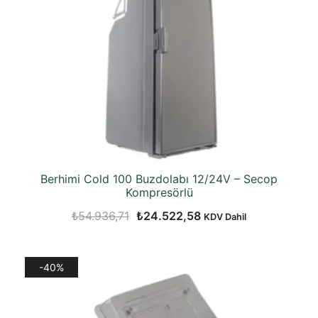
Berhimi Cold 100 Buzdolabı 12/24V – Secop
Kompresörlü
Orijinal
Şu
₺
54.936,71
₺
24.522,58
KDV Dahil
fiyat:
andaki
₺54.936,71.
fiyat:
-40%
₺24.522,58.