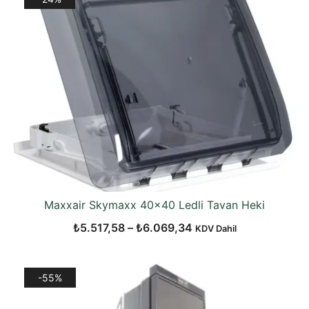
Maxxair Skymaxx 40×40 Ledli Tavan Heki
Fiyat
₺
5.517,58
–
₺
6.069,34
KDV Dahil
aralığı:
₺5.517,58
-55%
-
₺6.069,34