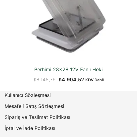
Berhimi 28×28 12V Fanlı Heki
Orijinal
Şu
₺
8.145,79
₺
4.904,52
KDV Dahil
fiyat:
andaki
Kullanıcı Sözleşmesi
₺8.145,79.
fiyat:
₺4.904,52.
Mesafeli Satış Sözleşmesi
Sipariş ve Teslimat Politikası
İptal ve İade Politikası