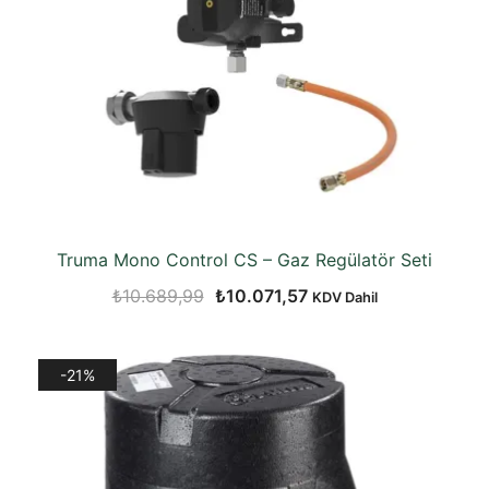
Truma Mono Control CS – Gaz Regülatör Seti
Orijinal
Şu
₺
10.689,99
₺
10.071,57
KDV Dahil
fiyat:
andaki
₺10.689,99.
fiyat:
-21%
₺10.071,57.