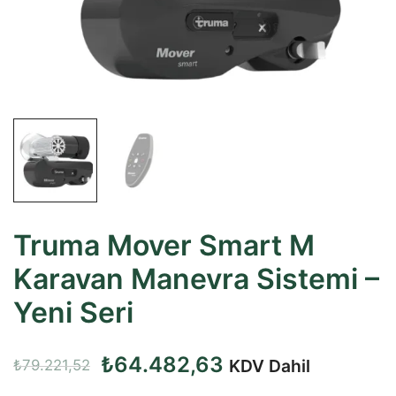
Truma Mover Smart M
Karavan Manevra Sistemi –
Yeni Seri
Orijinal
Şu
₺
64.482,63
KDV Dahil
₺
79.221,52