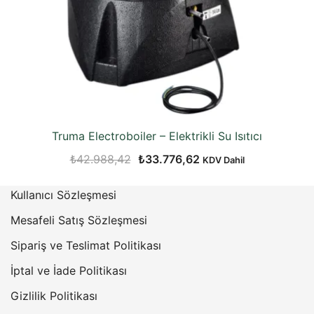
Truma Electroboiler – Elektrikli Su Isıtıcı
Orijinal
Şu
₺
42.988,42
₺
33.776,62
KDV Dahil
fiyat:
andaki
Kullanıcı Sözleşmesi
₺42.988,42.
fiyat:
₺33.776,62.
Mesafeli Satış Sözleşmesi
Sipariş ve Teslimat Politikası
İptal ve İade Politikası
Gizlilik Politikası