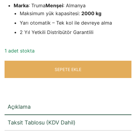
fiyat:
andaki
Marka
: Truma
Menşei
: Almanya
₺79.221,52.
fiyat:
Maksimum yük kapasitesi:
2000 kg
Yarı otomatik – Tek kol ile devreye alma
₺64.482,63.
2 Yıl Yetkili Distribütör Garantlili
1 adet stokta
SEPETE EKLE
Açıklama
Taksit Tablosu (KDV Dahil)