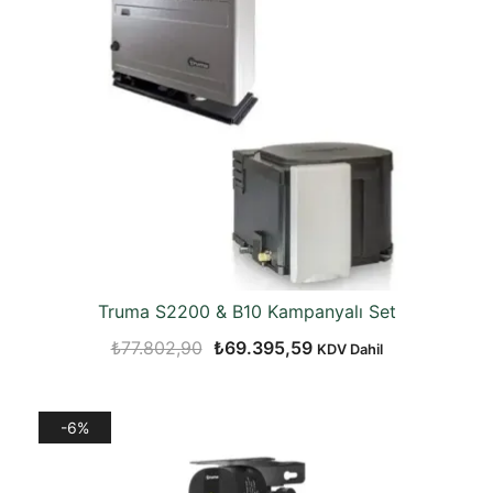
Truma S2200 & B10 Kampanyalı Set
Orijinal
Şu
₺
77.802,90
₺
69.395,59
KDV Dahil
fiyat:
andaki
₺77.802,90.
fiyat:
-6%
₺69.395,59.