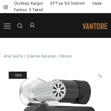
Skip
Ücretsiz Kargo! EFT'ye %5 İndirim! Vade
to
Farksız 3 Taksit
content
Mobil yaşam
Vantobe
ve karavan
Mobil
dönüşümü için
ihtiyacınız olan
Ana Sayfa
/
Çekme Karavan
/
Mover
en doğru
ürünler, en iyi
fiyatlarla.
-19%
🔍