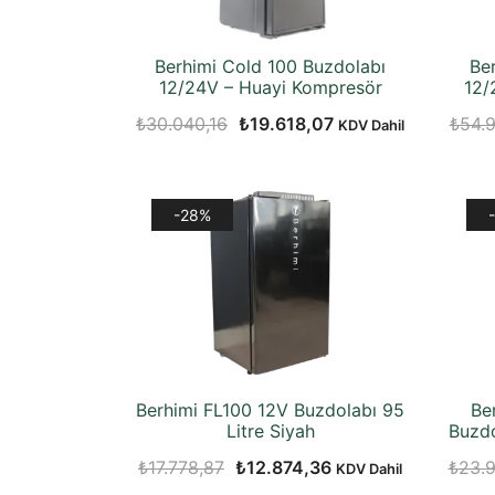
Berhimi Cold 100 Buzdolabı
Be
12/24V – Huayi Kompresör
12/
Orijinal
Şu
₺
30.040,16
₺
19.618,07
₺
54.9
KDV Dahil
fiyat:
andaki
₺30.040,16.
fiyat:
₺19.618,07.
-28%
Berhimi FL100 12V Buzdolabı 95
Be
Litre Siyah
Buzdo
Orijinal
Şu
₺
17.778,87
₺
12.874,36
₺
23.
KDV Dahil
fiyat:
andaki