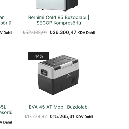
an
Berhimi Cold 85 Buzdolabı |
sörlü
SECOP Kompresörlü
Orijinal
Şu
₺
52.032,01
₺
26.300,47
V Dahil
KDV Dahil
daki
fiyat:
andaki
at:
₺52.032,01.
fiyat:
2.301,45.
₺26.300,47.
-14%
85L
EVA 45 AT Mobil Buzdolabı
esörlü
Orijinal
Şu
₺
17.778,87
₺
15.265,31
KDV Dahil
V Dahil
fiyat:
andaki
daki