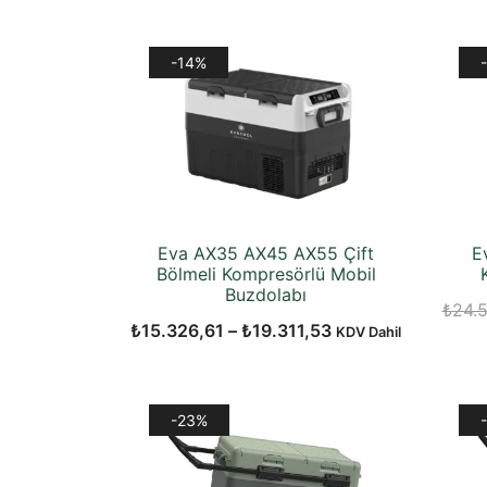
₺17.778,87.
fiyat:
₺12.874,36.
-14%
Eva AX35 AX45 AX55 Çift
E
Bölmeli Kompresörlü Mobil
Buzdolabı
₺
24.
Fiyat
₺
15.326,61
–
₺
19.311,53
KDV Dahil
aralığı:
₺15.326,61
-
-23%
₺19.311,53