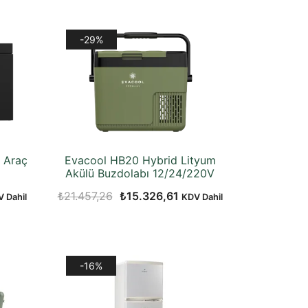
₺17.778,87.
fiyat:
at:
₺15.265,31.
6.552,74.
-29%
 Araç
Evacool HB20 Hybrid Lityum
Akülü Buzdolabı 12/24/220V
Orijinal
Şu
₺
21.457,26
₺
15.326,61
 Dahil
KDV Dahil
aki
fiyat:
andaki
t:
₺21.457,26.
fiyat:
.426,11.
₺15.326,61.
-16%