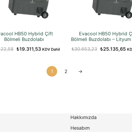
acool HB50 Hybrid Çift
Evacool HB50 Hybrid Ç
Bölmeli Buzdolabı
Bölmeli Buzdolabı – Lityum
Orijinal
Şu
Orijinal
Şu
522,58
₺
19.311,53
₺
30.653,23
₺
25.135,65
KDV Dahil
KD
fiyat:
andaki
fiyat:
an
₺24.522,58.
fiyat:
₺30.653,23.
fiy
1
2
→
₺19.311,53.
₺2
Hakkımızda
Hesabım