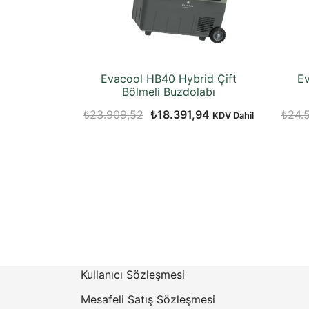
Evacool HB40 Hybrid Çift
Ev
Bölmeli Buzdolabı
Orijinal
Şu
₺
23.909,52
₺
18.391,94
₺
24.
KDV Dahil
fiyat:
andaki
₺23.909,52.
fiyat:
₺18.391,94.
Kullanıcı Sözleşmesi
Mesafeli Satış Sözleşmesi