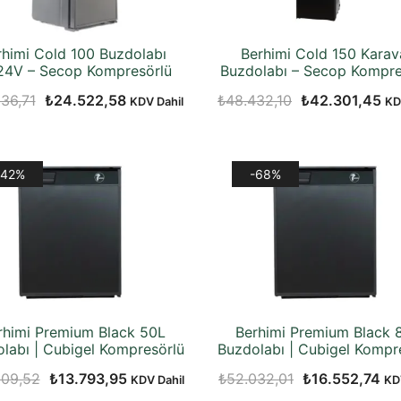
rhimi Cold 100 Buzdolabı
Berhimi Cold 150 Karav
24V – Secop Kompresörlü
Buzdolabı – Secop Kompre
Orijinal
Şu
Orijinal
Şu
36,71
₺
24.522,58
₺
48.432,10
₺
42.301,45
KDV Dahil
KD
fiyat:
andaki
fiyat:
an
₺54.936,71.
fiyat:
₺48.432,10.
fiy
₺24.522,58.
₺4
-42%
-68%
rhimi Premium Black 50L
Berhimi Premium Black 
labı | Cubigel Kompresörlü
Buzdolabı | Cubigel Kompr
Orijinal
Şu
Orijinal
Şu
909,52
₺
13.793,95
₺
52.032,01
₺
16.552,74
KDV Dahil
KD
fiyat:
andaki
fiyat:
an