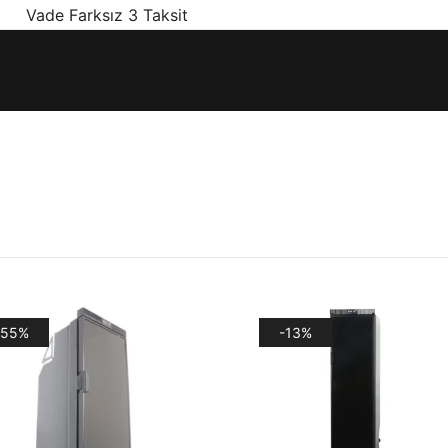
! Vade Farksız 3 Taksit
ınız olan en doğru ürünler, en iyi fiyatlarla.
-55%
-13%