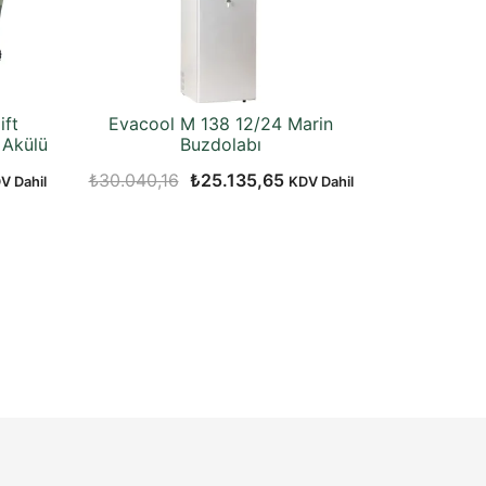
ift
Evacool M 138 12/24 Marin
 Akülü
Buzdolabı
Orijinal
Şu
₺
30.040,16
₺
25.135,65
V Dahil
KDV Dahil
daki
fiyat:
andaki
at:
₺30.040,16.
fiyat:
5.135,65.
₺25.135,65.