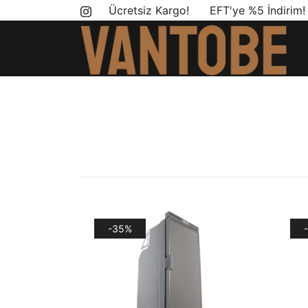
Skip
Ücretsiz Kargo! EFT'ye %5 İndirim
to
content
Mobil yaşam ve karavan dönüşümü için ihtiyac
Vantobe Mobil
-35%