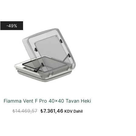
-49%
Fiamma Vent F Pro 40×40 Tavan Heki
Orijinal
Şu
₺
14.469,57
₺
7.361,46
KDV Dahil
fiyat:
andaki
₺14.469,57.
fiyat:
₺7.361,46.