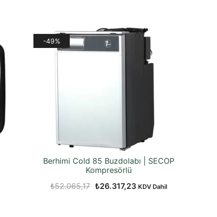
-49%
Berhimi Cold 85 Buzdolabı | SECOP
Kompresörlü
Orijinal
Şu
₺
52.065,17
₺
26.317,23
KDV Dahil
fiyat:
andaki
₺52.065,17.
fiyat: