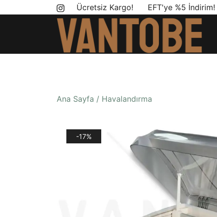
Skip
Ücretsiz Kargo! EFT'ye %5 İndirim
to
content
Mobil yaşam ve karavan dönüşümü için ihtiyac
Vantobe Mobil
Ana Sayfa
/
Havalandırma
-17%