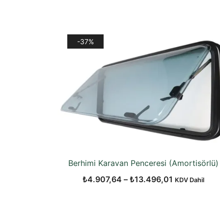
-37%
Berhimi Karavan Penceresi (Amortisörlü)
Fiyat
₺
4.907,64
–
₺
13.496,01
KDV Dahil
aralığı:
₺4.907,64
-