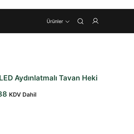
Ürünler
LED Aydınlatmalı Tavan Heki
Şu
88
KDV Dahil
andaki
1.
fiyat:
₺4.416,88.