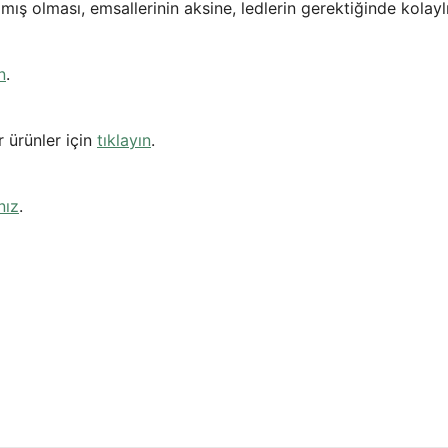
mış olması, emsallerinin aksine, ledlerin gerektiğinde kolayl
n
.
 ürünler için
tıklayın
.
nız
.