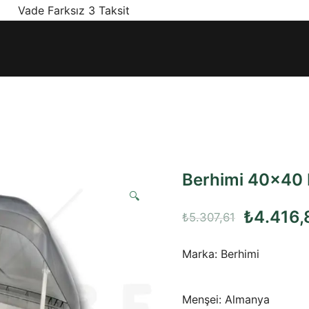
! Vade Farksız 3 Taksit
ınız olan en doğru ürünler, en iyi fiyatlarla.
Berhimi 40×40 
🔍
Orijinal
₺
4.416,
₺
5.307,61
fiyat:
Marka: Berhimi
₺5.307,6
Menşei: Almanya