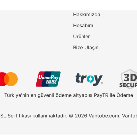
₺26.317,23.
Hakkımızda
Hesabım
Ürünler
Bize Ulaşın
Türkiye'nin en güvenli ödeme altyapısı PayTR ile Ödeme
SSL Sertifikası kullanmaktadır. © 2026 Vantobe.com, Vantobe