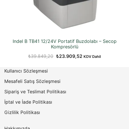
Indel B TB41 12/24V Portatif Buzdolabı – Secop
Kompresörlü
Orijinal
Şu
₺
39.849,20
₺
23.909,52
KDV Dahil
fiyat:
andaki
Kullanıcı Sözleşmesi
₺39.849,20.
fiyat:
₺23.909,52.
Mesafeli Satış Sözleşmesi
Sipariş ve Teslimat Politikası
İptal ve İade Politikası
Gizlilik Politikası
Hakkımızda