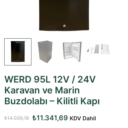
WERD 95L 12V / 24V
Karavan ve Marin
Buzdolabı – Kilitli Kapı
Orijinal
Şu
₺
11.341,69
KDV Dahil
₺
14.039,18