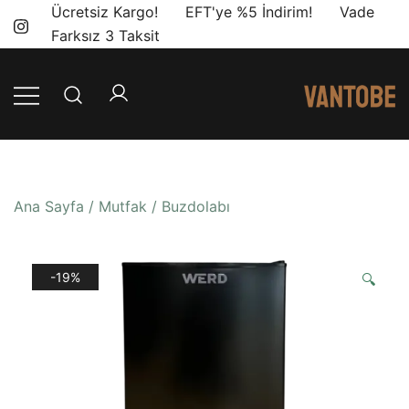
Skip
Ücretsiz Kargo! EFT'ye %5 İndirim! Vade
to
Farksız 3 Taksit
content
Mobil yaşam
Vantobe
ve karavan
Mobil
dönüşümü için
ihtiyacınız olan
Ana Sayfa
/
Mutfak
/
Buzdolabı
en doğru
ürünler, en iyi
fiyatlarla.
-19%
🔍