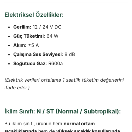
Elektriksel Özellikler:
Gerilim:
12 / 24 V DC
Güç Tüketimi:
64 W
Akım:
±5 A
Çalışma Ses Seviyesi:
8 dB
Soğutucu Gaz:
R600a
(Elektrik verileri ortalama 1 saatlik tüketim değerlerini
ifade eder.)
İklim Sınıfı:
N / ST (Normal / Subtropikal):
Bu iklim sınıfı, ürünün hem
normal ortam
sıcaklıklarında
hem de
yüksek sıcaklık koşullarında