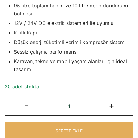
fiyat:
andaki
95 litre toplam hacim ve 10 litre derin dondurucu
₺14.039,18.
fiyat:
bölmesi
12V / 24V DC elektrik sistemleri ile uyumlu
₺11.341,69.
Kilitli Kapı
Düşük enerji tüketimli verimli kompresör sistemi
Sessiz çalışma performansı
Karavan, tekne ve mobil yaşam alanları için ideal
tasarım
20 adet stokta
WERD
-
+
95L
12V
/
SEPETE EKLE
24V