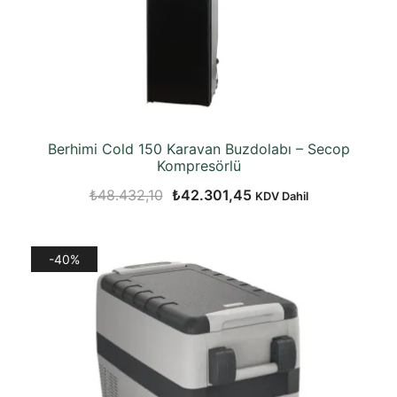
Berhimi Cold 150 Karavan Buzdolabı – Secop
Kompresörlü
Orijinal
Şu
₺
48.432,10
₺
42.301,45
KDV Dahil
fiyat:
andaki
₺48.432,10.
fiyat:
-40%
₺42.301,45.