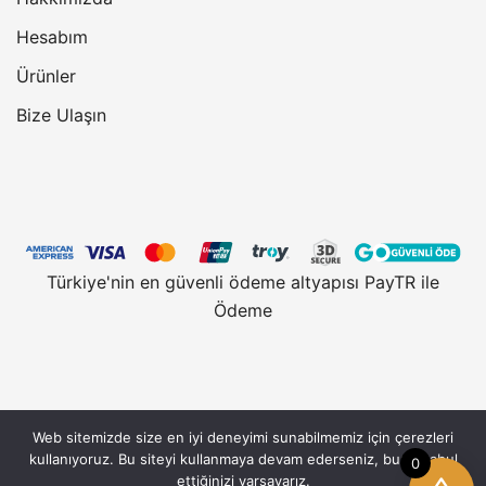
Hesabım
Ürünler
Bize Ulaşın
Türkiye'nin en güvenli ödeme altyapısı PayTR ile
Ödeme
Web sitemizde size en iyi deneyimi sunabilmemiz için çerezleri
Vantobe.com, güvenli alışveriş için 128 Bit SSL
kullanıyoruz. Bu siteyi kullanmaya devam ederseniz, bunu kabul
0
Sertifikası kullanmaktadır. © 2026 Vantobe.com,
ettiğinizi varsayarız.