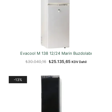
Evacool M 138 12/24 Marin Buzdolabı
Orijinal
Şu
₺
30.040,16
₺
25.135,65
KDV Dahil
fiyat:
andaki
₺30.040,16.
fiyat:
-13%
₺25.135,65.